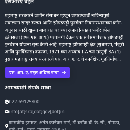
एसआरए बद्दल
महाराष्ट्र सरकारने जमीन संसाधन म्हणून वापरण्याची नाविन्यपूर्ण
संकल्पना सादर करून आणि झोपडपट्टी पुनर्वसन निवासस्थानांच्या क्रॉस-
अनुदानासाठी खुल्या बाजारात घरांच्या रूपात प्रोत्साहन फ्लोर स्पेस
इंडेक्सला (एफ. एस. आय.) परवानगी देऊन एक सर्वसमावेशक झोपडपट्टी
पुनर्वसन योजना सुरू केली आहे. महाराष्ट्र झोपडपट्टी क्षेत्र (सुधारणा, मंजुरी
आणि पुनर्विकास) कायदा, 1971 च्या अध्याय I-A च्या तरतुदी 3A (1)
नुसार महाराष्ट्र राज्य सरकारचे एस. आर. ए. ए. चे कार्यक्षेत्र, गृहनिर्माण
आणि विशेष सहाय्य विभागाच्या अधिसूचना क्र. एस. आर. पी./1095/सी.
एस. आर. ए. बद्दल अधिक वाचा
आर. 37/गृहनिर्माण कक्ष, दिनांक 16 डिसेंबर 1995 आणि आवश्यक
वैधानिक सुधारणांद्वारे बृहन्मुंबई महानगरपालिकेच्या अधिकारक्षेत्रातील सर्व
आमच्याशी संपर्क साधा
झोपडपट्टी भागांसाठी नियोजन प्राधिकरण म्हणून काम करण्यासाठी
झोपडपट्टी पुनर्वसन प्राधिकरण (एस. आर. ए.), मुंबईची स्थापना केली आहे.
022-69125800
त्यानंतर महाराष्ट्र सरकारने यजमान विभाग अधिसूचना क्र. एस. आर. पी.
1001/सी. आर. 2017/14/एस. आर. आय.-1 दिनांक 11 सप्टेंबर 2014
info[at]sra[dot]gov[dot]in
रोजी ठाणे महानगरपालिकेचे क्षेत्र एस. आर. ए. एस. आर. ए. च्या
प्रशासकीय इमारत, अनंत कानेकर मार्ग, डी ब्लॉक बी. के. सी., नौपाडा,
जबाबदारीच्या अधिकारक्षेत्रात समाविष्ट करण्यात आले आहे. प्रकल्पासाठी
वांद्रे (पूर्व), मुंबई, महाराष्ट्र 400051.